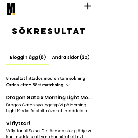
Sökresultat
Blogginlägg (8)
Andra sidor (30)
8 resultat hittades med en tom sökning
Ordna efter:
Bäst matchning
Dragon Gate x Morning Light Media
Dragon Gates nya logotyp Vi på Morning
Light Media är stolta över att meddela att
vi har påbörjat ett nytt och spännande
Vi flyttar!
samarbete med en av Sveriges mest
omtalade platser – Dragon Gate i
Vi flyttar till Solna! Det är med stor glädje vi
Älvkarleby. Dragon Gate har länge väckt
kan meddela att vi nu har hittat ett nytt