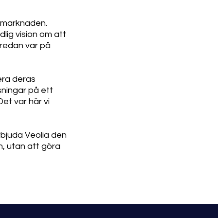
a marknaden.
dlig vision om att
 redan var på
era deras
ningar på ett
et var här vi
rbjuda Veolia den
, utan att göra