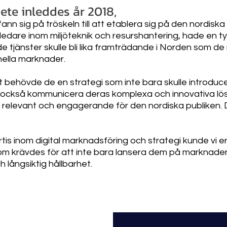
te inleddes år 2018,
ann sig på tröskeln till att etablera sig på den nordisk
 ledare inom miljöteknik och resurshantering, hade en ty
 tjänster skulle bli lika framträdande i Norden som de
nella marknader.
it behövde de en strategi som inte bara skulle introduc
 också kommunicera deras komplexa och innovativa lös
relevant och engagerande för den nordiska publiken. D
is inom digital marknadsföring och strategi kunde vi e
om krävdes för att inte bara lansera dem på marknaden
 långsiktig hållbarhet.