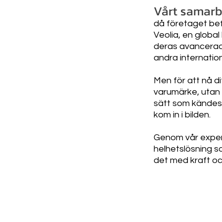
Vårt samarbe
då företaget bef
Veolia, en global
deras avancerade
andra internatio
Men för att nå d
varumärke, utan
sätt som kändes 
kom in i bilden.
Genom vår expert
helhetslösning s
det med kraft och