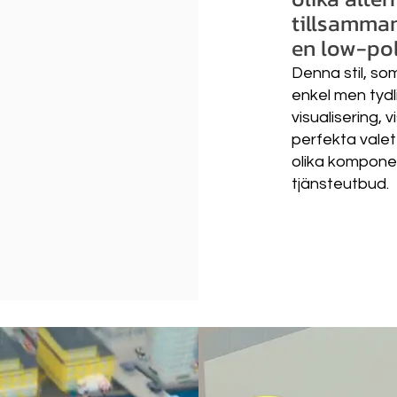
tillsamma
en low-poly
Denna stil, s
enkel men tydl
visualisering, 
perfekta vale
olika kompone
tjänsteutbud.