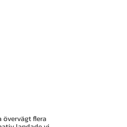
a övervägt flera
rnativ landade vi