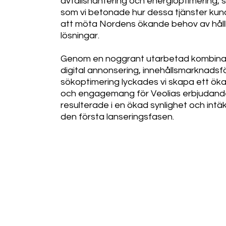
avfallshantering och energioptimering, 
som vi betonade hur dessa tjänster kunde
att möta Nordens ökande behov av hål
lösningar.
Genom en noggrant utarbetad kombina
digital annonsering, innehållsmarknadsf
sökoptimering lyckades vi skapa ett öka
och engagemang för Veolias erbjudande,
resulterade i en ökad synlighet och intä
den första lanseringsfasen.