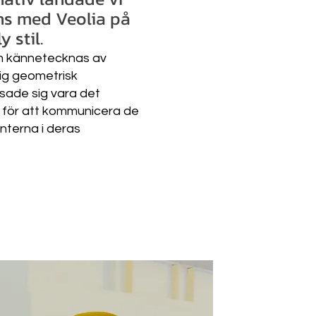
ns med Veolia på
 stil.
om kännetecknas av
ig geometrisk
visade sig vara det
t för att kommunicera de
nterna i deras