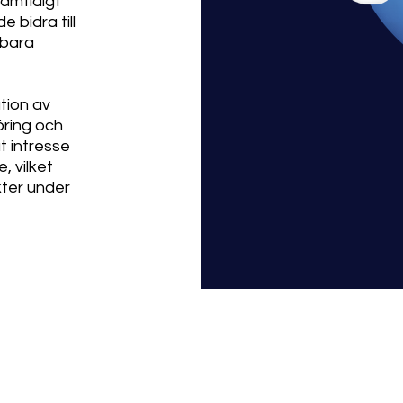
samtidigt
 bidra till
lbara
tion av
öring och
t intresse
 vilket
kter under