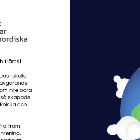
t
ar
nordiska
ch främst
bäst skulle
r avgörande
om inte bara
kså skapade
ekniska och
fta fram
nrening,